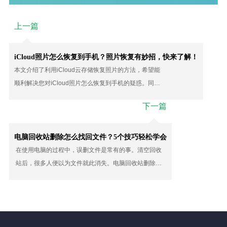
上一篇
iCloud照片怎么恢复到手机？照片恢复有妙招，快来了解！
本文介绍了利用iCloud云存储恢复照片的方法，希望能
顺利解决您对iCloud照片怎么恢复到手机的疑惑。同时
针对没有备份的问题，提供了详细恢复步骤，守护珍贵
下一篇
的照片。
电脑回收站删除怎么找回文件？5个技巧轻松学会
在使用电脑的过程中，误删文件是常有的事。清空回收
站后，很多人便以为文件就此消失。电脑回收站删除怎
么找回文件呢？在这篇文章中，我们将分享5个简单的技
巧，帮助你在关键时刻恢复重要文件。