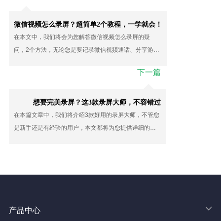
微信视频怎么录屏？超简单2个教程，一学就会！
在本文中，我们将会为您解答微信视频怎么录屏的疑
问，2个方法，无论您是要记录微信视频通话、分享游戏
过程，还是创作有趣的微信故事，这些方法都将帮助您
下一篇
轻松实现目标。
想要完美录屏？这3款录屏大师，不容错过
在本篇文章中，我们将介绍3款好用的录屏大师，不管您
是新手还是有经验的用户，本文都将为您提供详细的操
作步骤和技巧，帮助您更好地使用这些录屏工具。
产品中心