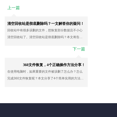
上一篇
清空回收站是彻底删除吗？一文解答你的疑问！
回收站中有很多误删的文件，想恢复部分数据且不小心
清空回收站了。清空回收站是彻底删除吗？本文将告诉
大家答案，需要恢复数据的用户记得收藏好本文了！
下一篇
360文件恢复，4个正确操作方法分享！
在使用电脑时，如果重要的文件被误删了怎么办？怎么
完成360文件恢复呢？本文分享了4个简单实用的方法，
即使没有电脑基础，也有机会通过这简单的操作轻松找
回数据哦！