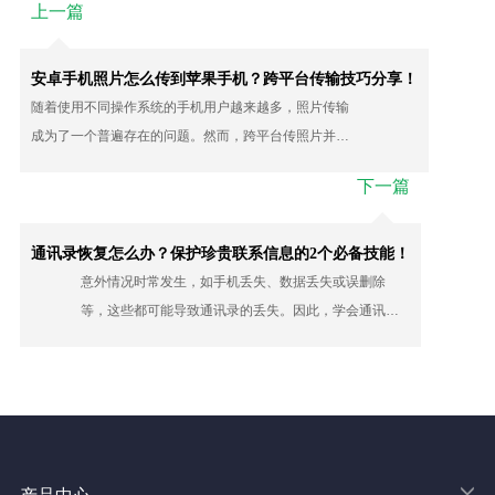
上一篇
安卓手机照片怎么传到苹果手机？跨平台传输技巧分享！
随着使用不同操作系统的手机用户越来越多，照片传输
成为了一个普遍存在的问题。然而，跨平台传照片并不
十分简单，安卓手机照片怎么传到苹果手机呢？别担
下一篇
心，本文将分享多种实用的技巧，让您能轻松传输！
通讯录恢复怎么办？保护珍贵联系信息的2个必备技能！
意外情况时常发生，如手机丢失、数据丢失或误删除
等，这些都可能导致通讯录的丢失。因此，学会通讯录
恢复的技能变得非常重要。本文将为你提供2个解决该问
题的实用指南，了解如何找回联系人！