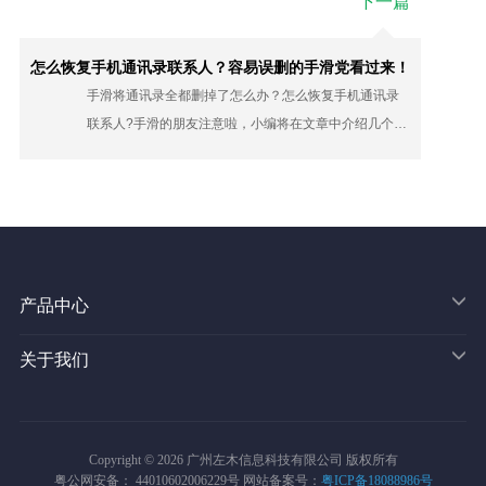
下一篇
恢复的世界，探寻其背后的奥秘。
怎么恢复手机通讯录联系人？容易误删的手滑党看过来！
手滑将通讯录全都删掉了怎么办？怎么恢复手机通讯录
联系人?手滑的朋友注意啦，小编将在文章中介绍几个超
快找回的方法，轻松解决通讯录丢失的问题，从此不再
为联系人丢失而担忧！
产品中心
关于我们
Copyright © 2026 广州左木信息科技有限公司 版权所有
粤公网安备： 44010602006229号 网站备案号：
粤ICP备18088986号